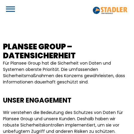
HOME
LEISTUNGEN
PLANSEE GROUP –
METALLE
DATENSICHERHEIT
UNTERNEHMEN
Für Plansee Group hat die Sicherheit von Daten und
ÜBERBLICK
KARRIERE
Systemen oberste Priorität. Die umfassenden
Sicherheitsmaßnahmen des Konzerns gewährleisten, dass
HARTMETALL / WOLFRAMLEGIERUNGEN
KONTAKT
Informationen dauerhaft geschützt sind.
NICKELLEGIERUNGEN
ÜBERBLICK
KOBALTLEGIERUNGEN
DE
EN
UNSER ENGAGEMENT
OFFENE STELLEN
TITANLEGIERUNGEN
FERROLEGIERUNGEN
Wir verstehen die Bedeutung des Schutzes von Daten für
REINMETALLE UND DEREN LEGIERUNGEN
Plansee Group und unsere Kunden. Deshalb haben wir
robuste Sicherheitskontrollen implementiert, um sie vor
EDELSTAHL
unbefugtem Zugriff und anderen Risiken zu schützen.