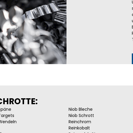
CHROTTE:
Späne
Niob Bleche
Targets
Niob Schrott
Wendeln
Reinchrom
Reinkobalt