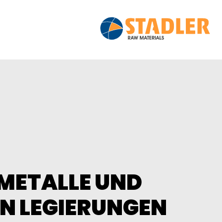
­METALLE UND
N LEG­IER­UNGEN