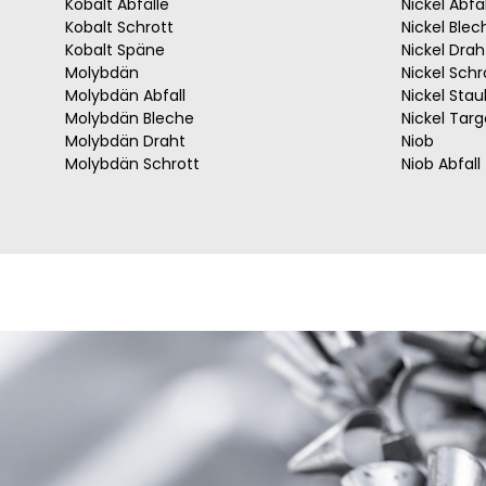
Kobalt Abfälle
Nickel Abfal
Kobalt Schrott
Nickel Blec
Kobalt Späne
Nickel Drah
Molybdän
Nickel Schr
Molybdän Abfall
Nickel Stau
Molybdän Bleche
Nickel Targ
Molybdän Draht
Niob
Molybdän Schrott
Niob Abfall