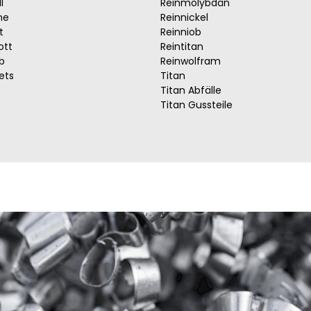
l
Reinmolybdän
he
Reinnickel
t
Reinniob
ott
Reintitan
b
Reinwolfram
ets
Titan
Titan Abfälle
Titan Gussteile