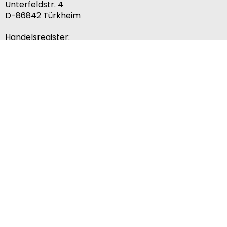
Unterfeldstr. 4
D-86842
Türkheim
Handelsregister:
Memmingen HRA 13286
Tel:
+49 (0) 82 45 - 96 799 - 0
Fax:
+49 (0) 82 45 - 96 799 - 50
E-Mail:
info.tuerkheim@stadler-rawmaterials.com
Impressum
Datenschutz
Datensicherheit
Unternehmen
Metalle
Downloads
Cookies