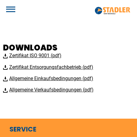
HOME
LEISTUNGEN
DOWNLOADS
METALLE
Zertifikat ISO 9001 (pdf)
UNTERNEHMEN
Zertifikat Entsorgungsfachbetrieb (pdf)
ÜBERBLICK
KARRIERE
HARTMETALL / WOLFRAMLEGIERUNGEN
Allgemeine Einkaufsbedingungen (pdf)
KONTAKT
NICKELLEGIERUNGEN
Allgemeine Verkaufsbedingungen (pdf)
ÜBERBLICK
KOBALTLEGIERUNGEN
DE
EN
OFFENE STELLEN
TITANLEGIERUNGEN
FERROLEGIERUNGEN
REINMETALLE UND DEREN LEGIERUNGEN
SERVICE
EDELSTAHL